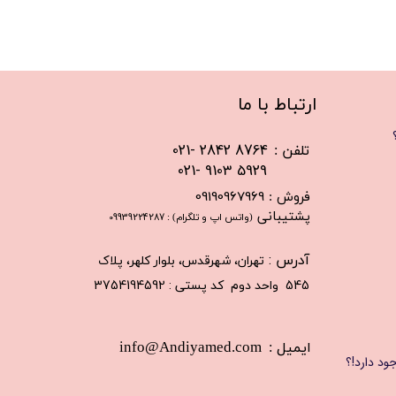
​ارتباط با ما
021- 2842 8764
​تلفن :
021- 9103 5929
09190967969
​فروش :
​پشتیبانی
(واتس اپ و تلگرام) :
09939224287
​آدرس :
تهران، شهرقدس، بلوار کلهر، پلاک
545 واحد دوم کد پستی : 3754194592
​info@Andiyamed.com
ایمیل :
ود دارد!؟