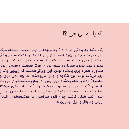
​​​​​​​!
آندیا یعنی چی
؟
یک ملکه‌ چه ویژگی ای داره!؟ چه چیزهایی اونو محبوب پادشاه میکن
مال و ثروت؟ چه چیزی؟ قطعا اون چیز قدرته. و قدرت شامل ویژگی
میشه. زیبایی قدرت است اما کافی نیست. با فکر و اندیشه بودن
مدیر و مدبر بودن، مهربان و صبور بودن، خوش‌صحبت و مردم‌دار بود
مشاور و همراه برای پادشاه بودن. این ویژگی‌هاست که زیبایی یک ز
برابر می‌کنه و به اون شکوه و جلال می‌بخشه. اما چه نامی برای چ
مناسبه؟ اردشیر شاه پادشاه ایران زمین در زمان هخامنشیان زنی دا
به اسم "آندیا" این زن محبوب پادشاه بود. آندیا به معنای فرشت
دخترپاک است. مطمئنا اینچنین دختری مناسب ملکه بودن بود. پ
اسم آندیا شکل گرفت چون زنان سرزمین ما هرکدومشون آندیا ه
ارزش و باوقار و لایق بهترین ها...