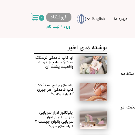
فروشگاه
۰
درباره ما
English
ورود
/
ثبت نام
حساب کاربری من
نوشته های اخیر
تغییر گذر واژه
آیا کاپ قاعدگی ترسناک
سفارشات
است؟ همه چیز درباره
واقعیت پشت آن‌
خروج از حساب
ستفاده
کاربری
راهنمای جامع استفاده از
کاپ قاعدگی: هر چیزی
که باید بدانید!
سخت تر
اپلیکاتور ادرار سرپایی
بانوان یا ابزار ادرار
سرپایی بانوان چیست ؟
+ راهنمای خرید