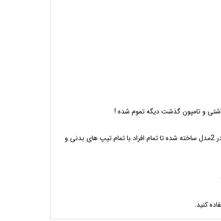
اشتی و تامپون گذشت دیگه تموم شده !
کاپ قاعدگی آندیا با مهندسی کاملا پیشرفته کنار متخصصان حوزه ی پزشکی طراحی شده تا با ساختار آناتومی بدن کاملا همخانی داشته باشه و در 2مدل ساخته شده تا تمام افراد با تمام تیپ های بدنی و
اده کنید.