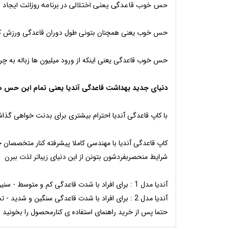
حس خوب قاعدگی یعنی اختلالی در برنامه روزانت ایجاد 
حس خوب یعنی همچنان بتونی طول دوران قاعدگی ورزش کن
حس خوب قاعدگی یعنی اینکه از ورود میلیون ها زباله به چ
دنیای جدید بهداشت قاعدگی آندیا یعنی تمام این حس ها
با کاپ قاعدگی آندیا احترام بیشتری برای بدنت خواهی گذ
شرایط منحصربفردشون بتونن از این دنیای زیباتر لذت ببرن
آندیا مدل 1 : برای افراد با شدت قاعدگی کم و متوسط - سنین زیر 30 سال - ارتفاع سرویکس پایین و افراد با عضلات کف لگن قوی (ورزشکاران)
آندیا مدل 2 : برای افراد با شدت قاعدگی سنگین و شدید - تجربه ی زایمان طبیعی - ارتفاع سرویکس بالا
حتما پس از خرید راهنمای استفاده ی کنارمحصول را بخونید و 