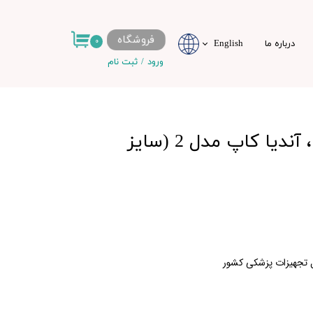
فروشگاه
۰
درباره ما
English
ورود
/
ثبت نام
حساب کاربری من
تغییر گذر واژه
سفارشات
کاپ قاعدگی آندیا، آندیا کاپ مدل 2 (سایز
خروج از حساب
کاربری
کل تجهیزات پزشکی کشور