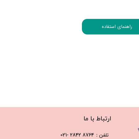
راهنمای استفاده
​ارتباط با ما
021- 2842 8764
​تلفن :